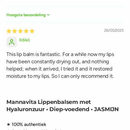
Sort by
26/05/2025
Ildikó
This lip balm is fantastic. For a while now my lips
have been constantly drying out, and nothing
helped; when it arrived, I tried it and it restored
moisture to my lips. So I can only recommend it.
Mannavita Lippenbalsem met
Hyaluronzuur • Diep-voedend • JASMIJN
★
100% authentiek