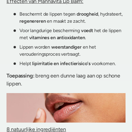
Effecten van Mannavita Lip Balm:
Beschermt de lippen tegen
droogheid
, hydrateert,
regenereren
en maakt ze zacht.
Voor langdurige bescherming
voedt
het de lippen
met
vitamines en antioxidanten
.
Lippen worden
weerstandiger
en het
verouderingsproces vertraagt.
Helpt
lipirritatie en infectierisico's
voorkomen.
Toepassing:
breng een dunne laag aan op schone
lippen.
8 natuurlijke ingrediënten