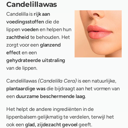
Candelillawas
Candelilla is
rijk aan
voedingsstoffen
die de
lippen
voeden
en helpen hun
zachtheid
te behouden. Het
zorgt voor een
glanzend
effect
en een
gehydrateerde uitstraling
van de lippen.
Candelillawas
(Candelilla Cera)
is een natuurlijke,
plantaardige was
die bijdraagt aan het vormen van
een
duurzame beschermende laag
.
Het helpt de andere ingrediënten in de
lippenbalsem gelijkmatig te verdelen, terwijl het
ook een
glad, zijdezacht gevoel
geeft.