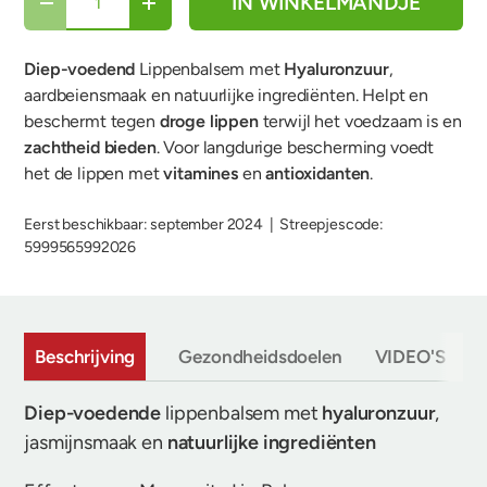
IN WINKELMANDJE
-
+
Diep-voedend
Lippenbalsem met
Hyaluronzuur
,
aardbeiensmaak en natuurlijke ingrediënten. Helpt en
beschermt tegen
droge lippen
terwijl het voedzaam is en
zachtheid bieden
. Voor langdurige bescherming voedt
het de lippen met
vitamines
en
antioxidanten
.
Eerst beschikbaar: september 2024
|
Streepjescode:
5999565992026
Beschrijving
Gezondheidsdoelen
VIDEO'S
D
Diep-voedende
lippenbalsem met
hyaluronzuur
,
jasmijnsmaak en
natuurlijke ingrediënten