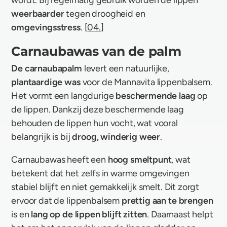
wordt. Bij regelmatig gebruik worden de lippen
weerbaarder
tegen droogheid en
omgevingsstress
. [
04.
]
Carnaubawas van de palm
De carnaubapalm
levert een natuurlijke,
plantaardige was
voor de Mannavita lippenbalsem.
Het vormt een langdurige
beschermende laag
op
de lippen. Dankzij deze beschermende laag
behouden de lippen hun vocht, wat vooral
belangrijk is bij
droog, winderig weer
.
Carnaubawas heeft een
hoog smeltpunt
, wat
betekent dat het zelfs in warme omgevingen
stabiel blijft en niet gemakkelijk smelt. Dit zorgt
ervoor dat de lippenbalsem
prettig aan te brengen
is en
lang op de lippen blijft zitten
. Daarnaast helpt