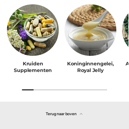
Kruiden
Koninginnengelei,
A
Supplementen
Royal Jelly
Terug naar boven