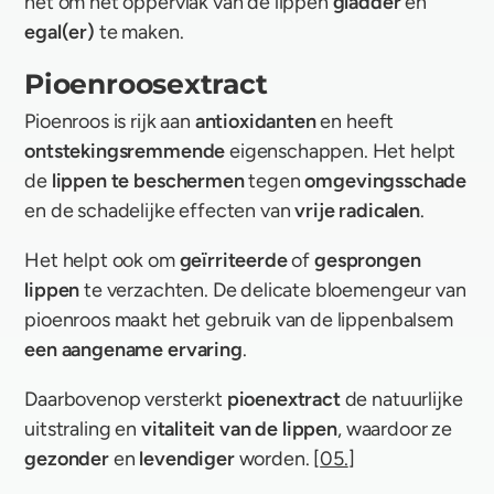
het om het oppervlak van de lippen
gladder
en
egal(er)
te maken.
Pioenroosextract
Pioenroos is rijk aan
antioxidanten
en heeft
ontstekingsremmende
eigenschappen. Het helpt
de
lippen te beschermen
tegen
omgevingsschade
en de schadelijke effecten van
vrije radicalen
.
Het helpt ook om
geïrriteerde
of
gesprongen
lippen
te verzachten. De delicate bloemengeur van
pioenroos maakt het gebruik van de lippenbalsem
een aangename ervaring
.
Daarbovenop versterkt
pioenextract
de natuurlijke
uitstraling en
vitaliteit van de lippen
, waardoor ze
gezonder
en
levendiger
worden. [
05.
]