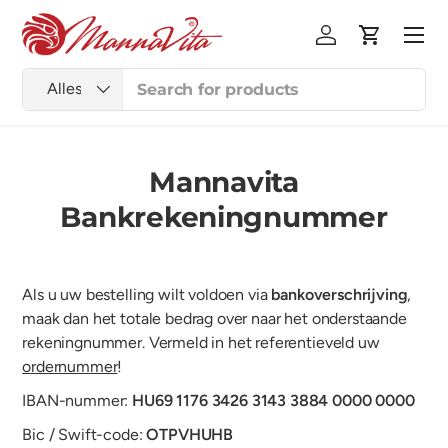
Menu
Ga naar inhoud
Inloggen
Winkelwag
Zoeken
Productsoort
Alles
Mannavita
Bankrekeningnummer
Als u uw bestelling wilt voldoen via
bankoverschrijving
,
maak dan het totale bedrag over naar het onderstaande
rekeningnummer. Vermeld in het referentieveld uw
ordernummer
!
IBAN-nummer:
HU69 1176 3426 3143 3884 0000 0000
Bic / Swift-code:
OTPVHUHB