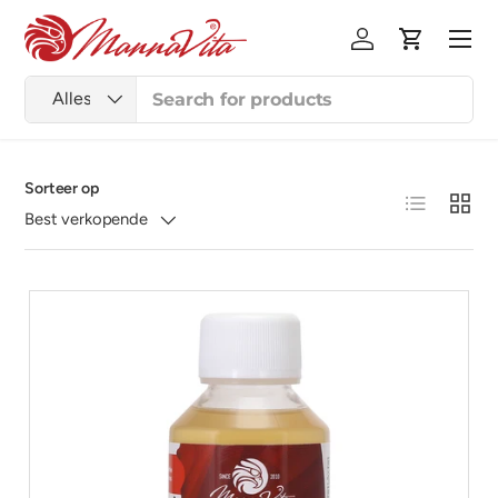
Menu
Ga naar inhoud
Inloggen
Winkelwag
Zoeken
Productsoort
Alles
Sorteer op
Lijst
Raster
Best verkopende