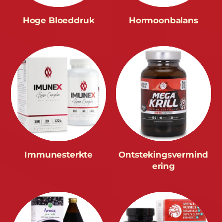
Hoge Bloeddruk
Hormoonbalans
Immunesterkte
Ontstekingsvermind
ering