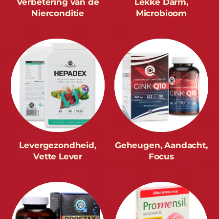
Verbetering van de
Lekke Darm,
Nierconditie
Microbioom
Levergezondheid,
Geheugen, Aandacht,
Vette Lever
Focus