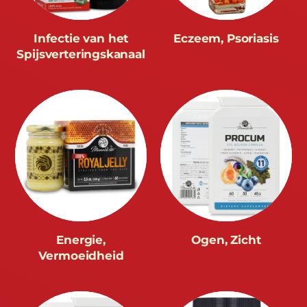
Infectie van het
Eczeem, Psoriasis
Spijsverteringskanaal
Energie,
Ogen, Zicht
Vermoeidheid