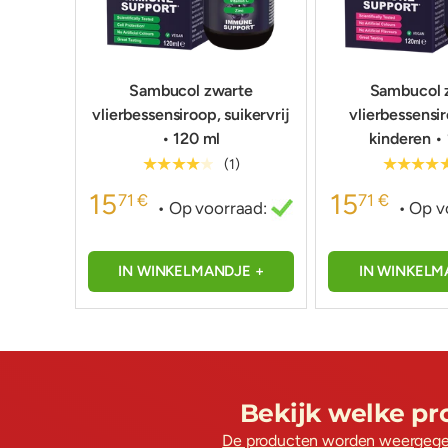
Sambucol zwarte
Sambucol 
vlierbessensiroop, suikervrij
vlierbessensi
• 120 ml
kinderen •
★★★★★
★★★★
(1)
15
15
71 €
71 €
• Op voorraad:
• Op v
IN WINKELMANDJE +
IN WINKELM
Bekijk welke pr
De producten worden weergegeve