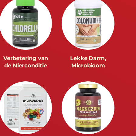
Verbetering van
Lekke Darm,
de Nierconditie
Microbioom