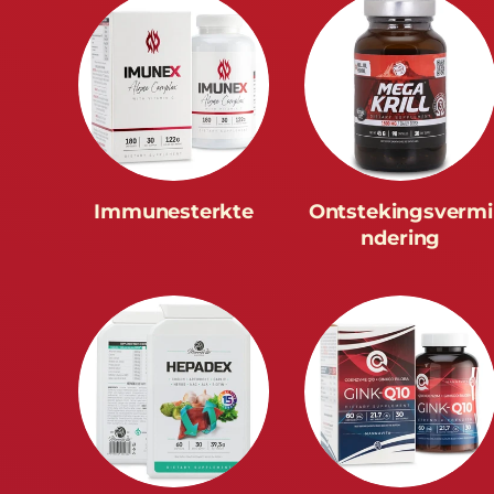
Immunesterkte
Ontstekingsvermi
ndering