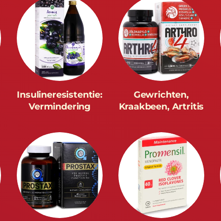
Insulineresistentie:
Gewrichten,
Vermindering
Kraakbeen, Artritis