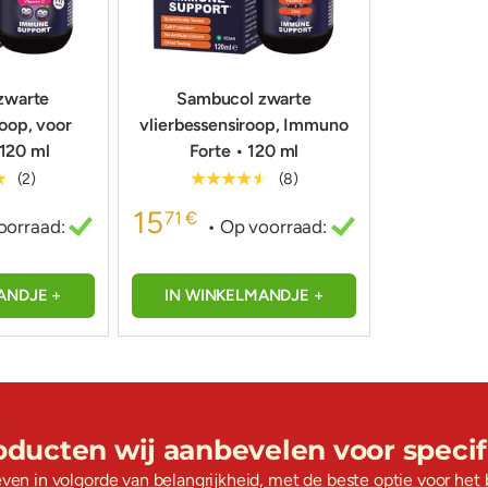
zwarte
Sambucol zwarte
roop, voor
vlierbessensiroop, Immuno
 120 ml
Forte • 120 ml
★
★★★★★
(2)
(8)
15
71 €
oorraad:
• Op voorraad:
ANDJE +
IN WINKELMANDJE +
oducten wij aanbevelen voor speci
n in volgorde van belangrijkheid, met de beste optie voor het