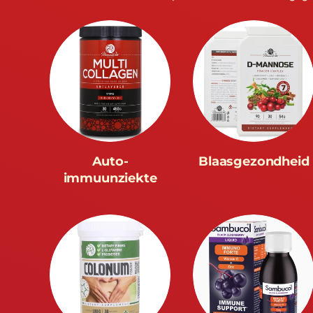
Auto-
Blaasgezondheid
immuunziekte