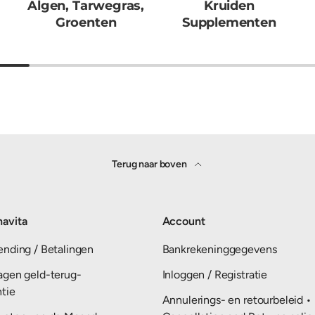
Algen, Tarwegras,
Kruiden
Groenten
Supplementen
Terug naar boven
avita
Account
ending / Betalingen
Bankrekeninggegevens
agen geld-terug-
Inloggen / Registratie
ntie
Annulerings- en retourbeleid •