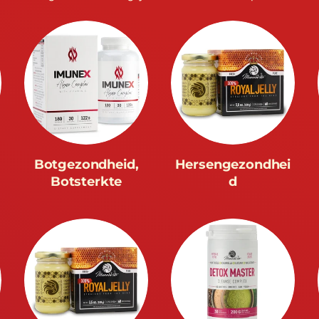
Botgezondheid,
Hersengezondhei
Botsterkte
d