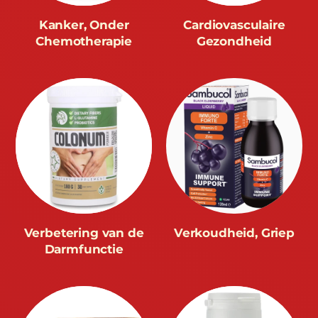
Kanker, Onder
Cardiovasculaire
Chemotherapie
Gezondheid
Verbetering van de
Verkoudheid, Griep
Darmfunctie