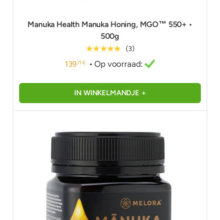
Manuka Health Manuka Honing, MGO™ 550+ •
500g
★★★★★
(3)
• Op voorraad:
139
71 €
IN WINKELMANDJE +