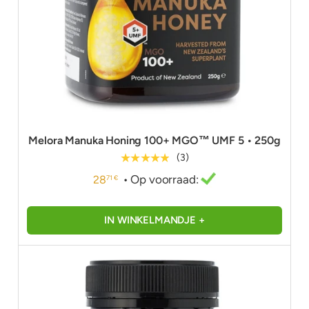
Melora Manuka Honing 100+ MGO™ UMF 5 • 250g
★★★★★
(3)
• Op voorraad:
28
71 €
IN WINKELMANDJE +