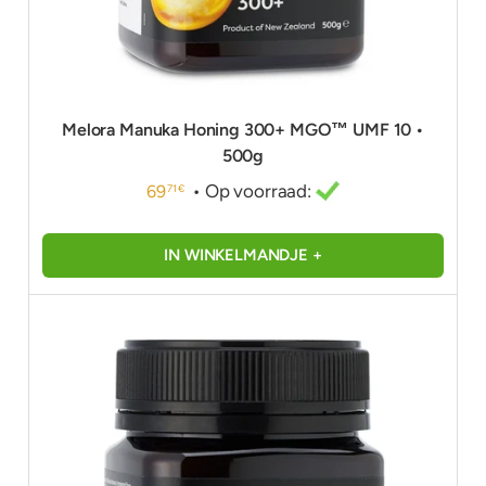
Melora Manuka Honing 300+ MGO™ UMF 10 •
500g
• Op voorraad:
69
71 €
IN WINKELMANDJE +