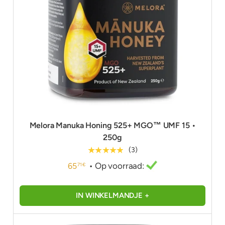
Melora Manuka Honing 525+ MGO™ UMF 15 •
250g
★★★★★
(3)
• Op voorraad:
65
71 €
IN WINKELMANDJE +