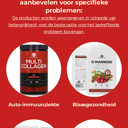
aanbevelen voor specifieke
problemen:
De producten worden weergegeven in volgorde van
belangrijkheid, met de beste optie voor het betreffende
probleem bovenaan.
Auto-immuunziekte
Blaasgezondheid