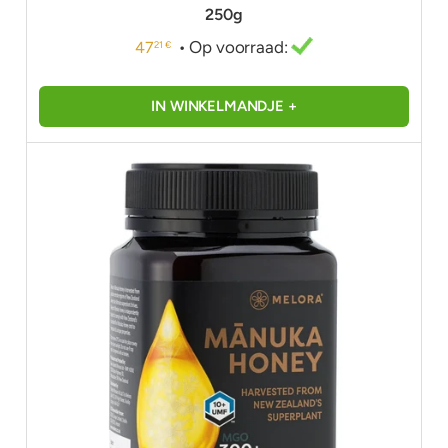
250g
• Op voorraad:
47
21 €
IN WINKELMANDJE +