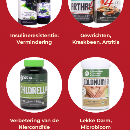
Insulineresistentie:
Gewrichten,
Vermindering
Kraakbeen, Artritis
Verbetering van de
Lekke Darm,
Nierconditie
Microbioom