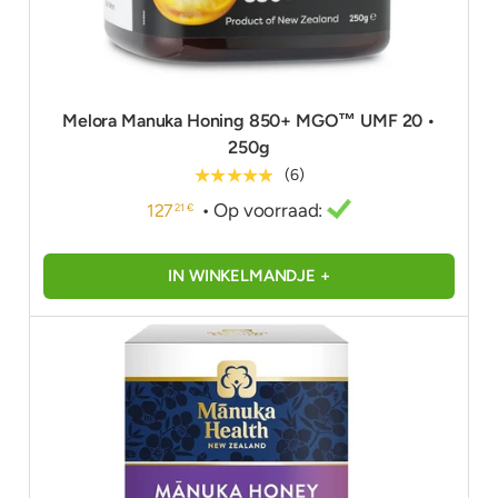
Melora Manuka Honing 850+ MGO™ UMF 20 •
250g
★★★★★
(6)
• Op voorraad:
127
21 €
IN WINKELMANDJE +