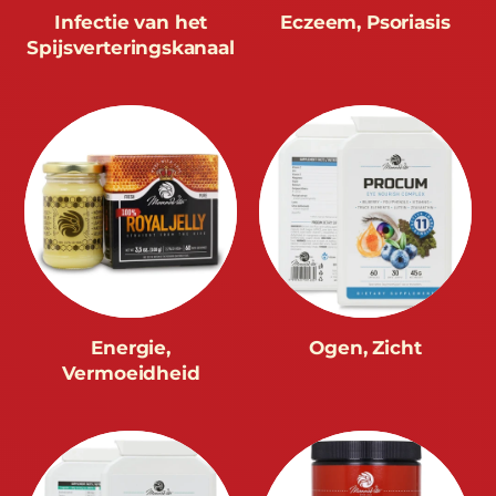
Infectie van het
Eczeem, Psoriasis
Spijsverteringskanaal
Energie,
Ogen, Zicht
Vermoeidheid