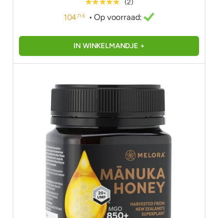
★★★★★
(2)
• Op voorraad:
104
71 €
IN WINKELMANDJE +