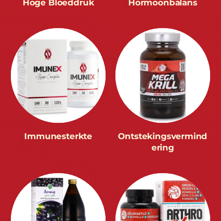
Hoge Bloeddruk
Hormoonbalans
Immunesterkte
Ontstekingsvermind
ering