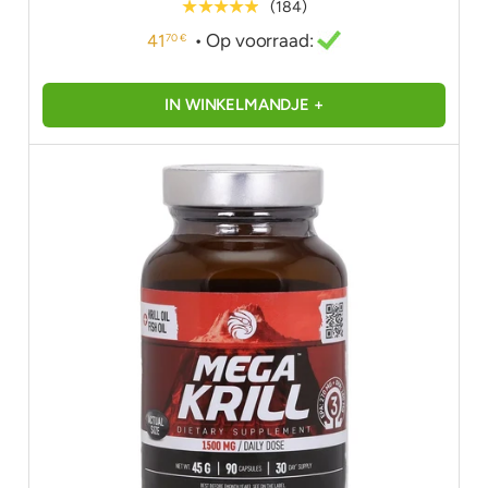
★★★★★
(184)
• Op voorraad:
41
70 €
IN WINKELMANDJE +