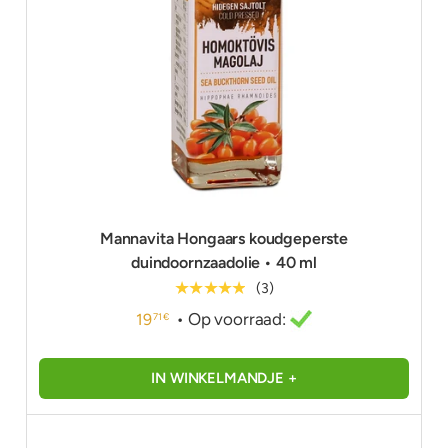
Mannavita Hongaars koudgeperste
duindoornzaadolie • 40 ml
★★★★★
(3)
• Op voorraad:
19
71 €
IN WINKELMANDJE +