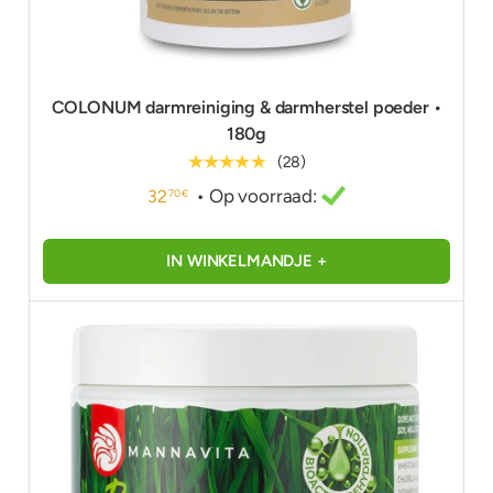
COLONUM darmreiniging & darmherstel poeder •
180g
★★★★★
(28)
• Op voorraad:
32
70 €
IN WINKELMANDJE +