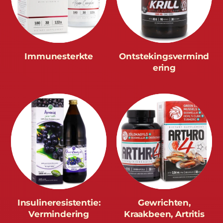
Immunesterkte
Ontstekingsvermind
ering
Insulineresistentie:
Gewrichten,
Vermindering
Kraakbeen, Artritis