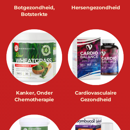
Botgezondheid,
Hersengezondheid
Botsterkte
Kanker, Onder
Cardiovasculaire
Chemotherapie
Gezondheid