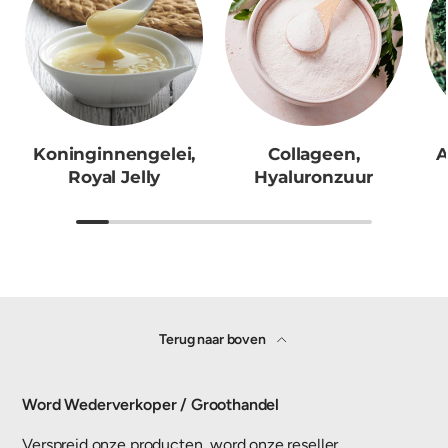
Koninginnengelei,
Collageen,
A
Royal Jelly
Hyaluronzuur
Terug naar boven
Word Wederverkoper / Groothandel
Verspreid onze producten, word onze reseller.