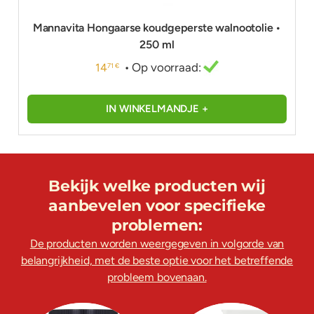
Mannavita Hongaarse koudgeperste walnootolie •
250 ml
• Op voorraad:
14
71 €
IN WINKELMANDJE +
Bekijk welke producten wij
aanbevelen voor specifieke
problemen:
De producten worden weergegeven in volgorde van
belangrijkheid, met de beste optie voor het betreffende
probleem bovenaan.