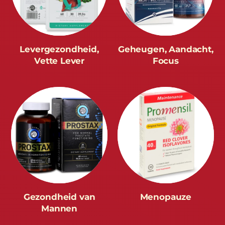
Levergezondheid,
Geheugen, Aandacht,
Vette Lever
Focus
Gezondheid van
Menopauze
Mannen