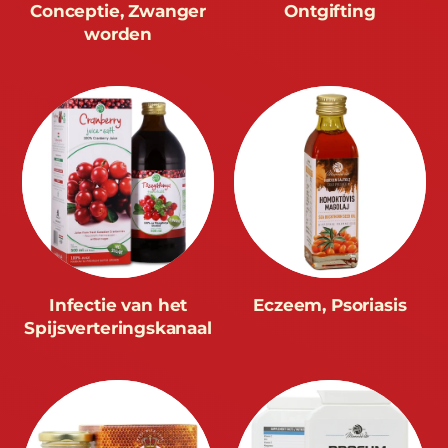
Conceptie, Zwanger
Ontgifting
worden
Infectie van het
Eczeem, Psoriasis
Spijsverteringskanaal