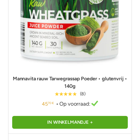
Mannavita rauw Tarwegrassap Poeder • glutenvrij •
140g
★★★★★
(8)
• Op voorraad:
45
70 €
IN WINKELMANDJE +